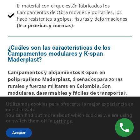
El material con el que están fabricados los
Campamentos de Obra móviles y portatiles, los
hace resistentes a golpes, fisuras y deformaciones
(Ir a pruebas y normas)
.
¿Cuáles son las características de los
Campamentos modulares y K-span
Maderplast?
Campamentos y alojamientos K-Span en
polipropileno Maderplast
, diseñados para zonas
rurales y fuerzas militares en
Colombia
. Son
modulares, desarmables y fáciles de transportar
,
ideales como
casa prefabricadas
en entornos
Utilizamos cookies para ofrecerte la mejor experiencia en
exigentes.
nuestra web.
Aíslan calor, frío, ruido y electricidad, no se corroen ni
You can find out more about which cookies we are using
or switch them off in
.
retienen olores, y son
lavables, ignífugos y
settings
resistentes a sustancias químicas
. Su estructura
Aceptar
puede soportar impactos de alta intensidad (según